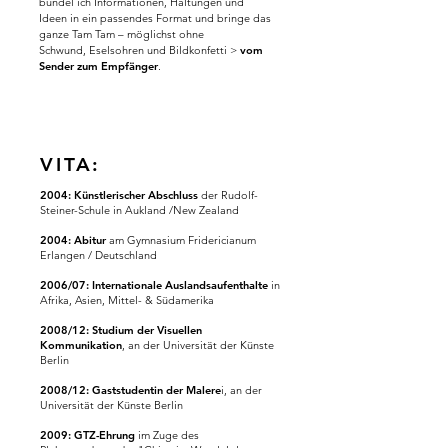
bündel ich
Informationen, Haltungen und
Ideen
in ein passendes Format
und bringe das
ganze Tam Tam – möglichst ohne
Schwund,
Eselsohren und Bildkonfetti >
vom
Sender zum Empfänger
.
VITA:
2004: Künstlerischer Abschluss
der Rudolf-
Steiner-Schule in Aukland /New Zealand
2004: Abitur
am
Gymnasium Fridericianum
Erlangen
/ Deutschland
2006/07: Internationale Auslandsaufenthalte
in
Afrika, Asien, Mittel- & Südamerika
2008/12: Studium der Visuellen
Kommunikation
, an der Universität der Künste
Berlin
2008/12: Gaststudentin der Malere
i, an der
Universität der Künste Berlin
2009: GTZ-Ehrung
im Zuge des