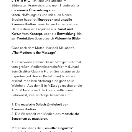
LISA GHIO
, ich lebe
und a
rbeite im
Südwesten Frankreichs und mein Handwerk ist
die
visuelle Übersetzung von
Ideen
.
Hoffnungslos und mit allen Sinnen.
Studiert habe ich
Illustration
und
visuelle
Kommunikation
. Freischaffend arbeite ich seit
2010 in diversen Projekten aus
Kunst und
Kultur.
Vom
Konzept
, über die
Entwicklung
, hin
zur
Produktion
übersetze ich
Visionen in
Bilder
.
Ganz nach dem Motto
Marshall McLuhan's :
„The Medium is the Massage“
.
Kurioserweise stammt dieser Satz gar nicht mal
vom großen Medienwissenschaftler McLuhan!
S
ein Grafiker Quentin Fiore nämlich zitierte den
Experten (auf dessen Buch-Cover) falsch
und
erschuf im selben Atemzug eine ganz neue
Wahrheit:
Aus dem E in M
E
ssage machte er ein
A für M
A
ssage und
deckte so,
vollkommen
unbewusst, zwei wichtige Tatsachen auf:
1. Die
magische Selbstständigkeit von
Kommunikation
.
2. Die Wesenheit von Medien das
menschliche
Sensorium zu massieren
.
Mitten im Chaos der „
visueller Linguistik
“