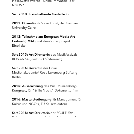
Plakatwettbewerbs "China im Wandel der
NGO‘s"
Seit 2010: Freischaffende Gestalterin
2011: Dozentin
für Videokunst, der German
University Cairo
2012: Teilnahme am European Media Art
Festival (EMAF
), mit dem Videoprojekt
Einblicke
Seit 2013: Art Direktorin
des Musikfestivals
BONANZA (Innsbruck/Österreich)
Seit 2014: Dozentin
der Linke
Medienakademie/ Rosa Luxemburg Stiftung
Berlin​
2015: Auszeichnung
des Willi Münzenberg-
Kongress, für "Stille Nacht" Dokumentarfilm
2016: Masterstudiengang
für Management für
Kultur und NGO's, TU Kaiserslautern
Seit 2018: Art Direktorin
der "CULTURA -
Kulturveranstaltungen", Klassik Konzertreihe
Seit 2019: Art Direktorin
der "LUSATIA -
Musikfestival", Musikfestival